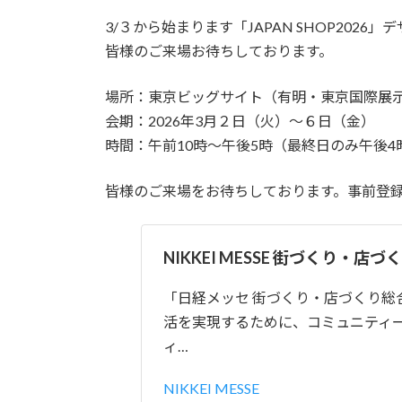
日
3/３から始まります「JAPAN SHOP202
時
:
皆様のご来場お待ちしております。
場所：東京ビッグサイト（有明・東京国際展
会期：2026年3月２日（火）～６日（金）
時間：午前10時〜午後5時（最終日のみ午後4
皆様のご来場をお待ちしております。事前登
NIKKEI MESSE 街づくり・店
「日経メッセ 街づくり・店づくり
活を実現するために、コミュニティ
ィ…
NIKKEI MESSE