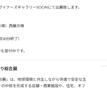
6」デザイナーズギャラリーSOONにて出展致します。
示場）西展示棟
時30分終了）
録も受付中です。
づくり総合展
総合展」は、地球環境と共生しながら快適で安全な生
ーの中核を形成する店舗・商業施設や、住宅、オフ