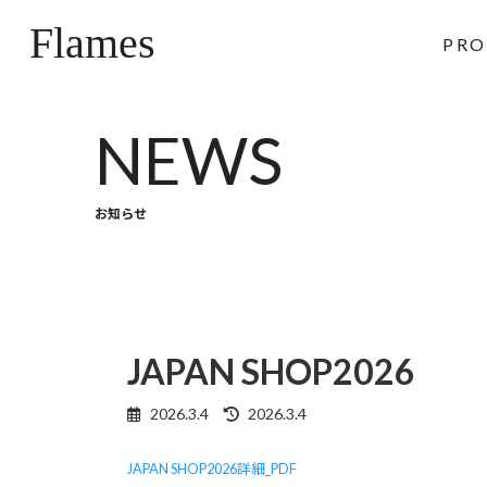
コ
ナ
Flames
ン
ビ
PRO
テ
ゲ
ン
ー
ツ
シ
NEWS
へ
ョ
ス
ン
キ
に
お知らせ
ッ
移
プ
動
JAPAN SHOP2026
2026.3.4
2026.3.4
最
終
更
JAPAN SHOP2026詳細_PDF
新