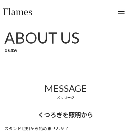
コ
ナ
Flames
ン
ビ
テ
ゲ
ン
ー
ツ
シ
ABOUT US
へ
ョ
ス
ン
キ
に
ッ
移
会社案内
プ
動
MESSAGE
メッセージ
くつろぎを照明から
スタンド照明から始めませんか？